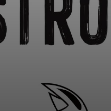
NOM
GF2
EKSA